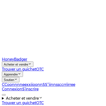
HoneyBadger
Acheter et vendre
Trouver un guichet
OTC
Apprendre
Soutien
C
C
o
o
n
n
n
n
e
e
x
x
i
i
o
o
n
n
S
S
’
’
i
i
n
n
s
s
c
c
r
r
i
i
r
r
e
e
Connexion
S’inscrire
Acheter et vendre
Trouver un guichet
OTC