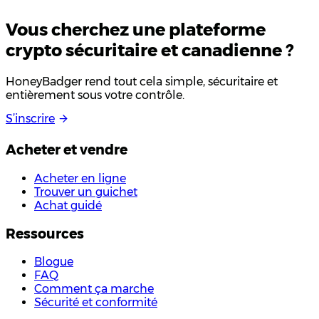
Vous cherchez une plateforme
crypto
sécuritaire
et canadienne ?
HoneyBadger rend tout cela simple, sécuritaire et
entièrement sous votre contrôle.
S
’
i
n
s
c
r
i
r
e
Acheter et vendre
Acheter en ligne
Trouver un guichet
Achat guidé
Ressources
Blogue
FAQ
Comment ça marche
Sécurité et conformité