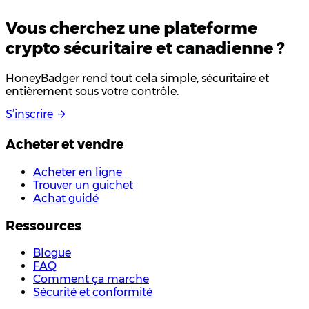
Vous cherchez une plateforme
crypto
sécuritaire
et canadienne ?
HoneyBadger rend tout cela simple, sécuritaire et
entièrement sous votre contrôle.
S
’
i
n
s
c
r
i
r
e
Acheter et vendre
Acheter en ligne
Trouver un guichet
Achat guidé
Ressources
Blogue
FAQ
Comment ça marche
Sécurité et conformité