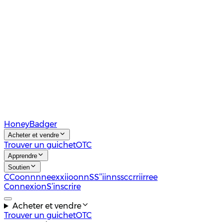
HoneyBadger
Acheter et vendre
Trouver un guichet
OTC
Apprendre
Soutien
C
C
o
o
n
n
n
n
e
e
x
x
i
i
o
o
n
n
S
S
’
’
i
i
n
n
s
s
c
c
r
r
i
i
r
r
e
e
Connexion
S’inscrire
Acheter et vendre
Trouver un guichet
OTC